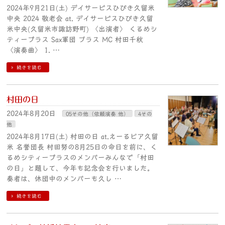
2024年9月21日(土) デイサービスひびき久留米
中央 2024 敬老会 at. デイサービスひびき久留
米中央(久留米市諏訪野町) 〈出演者〉 くるめシ
ティーブラス Sax軍団 プラス MC 村田千秋
〈演奏曲〉 1. …
続きを読む
村田の日
2024年8月20日
05その他（依頼演奏 他）
4その
他
2024年8月17日(土) 村田の日 at.えーるピア久留
米 名誉団長 村田努の8月25日の命日を前に、く
るめシティーブラスのメンバーみんなで「村田
の日」と題して、今年も記念会を行いました。
奏者は、休団中のメンバーも久し …
続きを読む