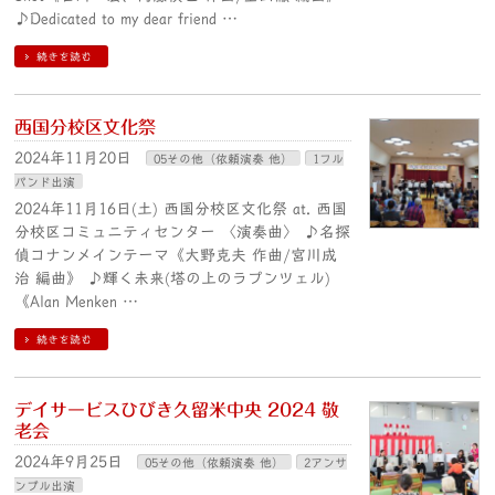
♪Dedicated to my dear friend …
続きを読む
西国分校区文化祭
2024年11月20日
05その他（依頼演奏 他）
1フル
バンド出演
2024年11月16日(土) 西国分校区文化祭 at. 西国
分校区コミュニティセンター 〈演奏曲〉 ♪名探
偵コナンメインテーマ《大野克夫 作曲/宮川成
治 編曲》 ♪輝く未来(塔の上のラプンツェル)
《Alan Menken …
続きを読む
デイサービスひびき久留米中央 2024 敬
老会
2024年9月25日
05その他（依頼演奏 他）
2アンサ
ンブル出演