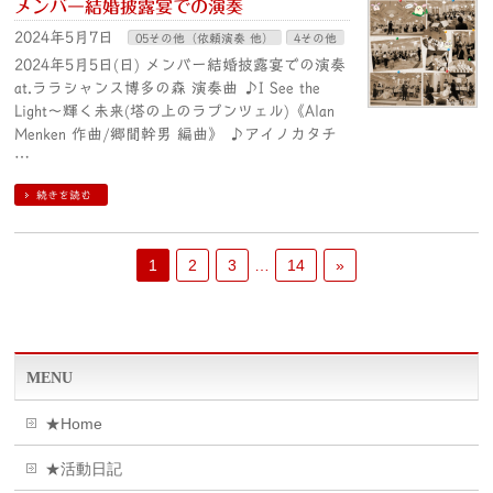
メンバー結婚披露宴での演奏
2024年5月7日
05その他（依頼演奏 他）
4その他
2024年5月5日(日) メンバー結婚披露宴での演奏
at.ララシャンス博多の森 演奏曲 ♪I See the
Light～輝く未来(塔の上のラプンツェル)《Alan
Menken 作曲/郷間幹男 編曲》 ♪アイノカタチ
…
続きを読む
1
2
3
…
14
»
MENU
★Home
★活動日記