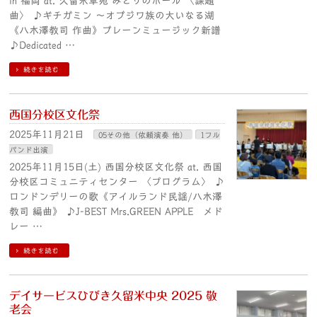
in 福岡 at. 久留米草苑 みどりのホール 〈課題
曲〉 ♪ギチガミン 〜オブジワ族の大いなる湖
《八木澤教司 作曲》ブレーンミュージック新譜
♪Dedicated …
続きを読む
西国分校区文化祭
2025年11月21日
05その他（依頼演奏 他）
1フル
バンド出演
2025年11月15日(土) 西国分校区文化祭 at. 西国
分校区コミュニティセンター 〈プログラム〉 ♪
ロンドンデリーの歌《アイルランド民謡/八木澤
教司 編曲》 ♪J-BEST Mrs.GREEN APPLE メド
レー …
続きを読む
デイサービスひびき久留米中央 2025 敬
老会