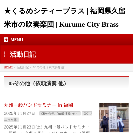
★くるめシティーブラス | 福岡県久留
米市の吹奏楽団 | Kurume City Brass
MENU
活動日記
HOME
»
活動日記 »
05その他（依頼演奏 他）
05その他（依頼演奏 他）
九州一般バンドセミナー in 福岡
2025年11月27日
05その他（依頼演奏 他）
3クリ
ニック等
2025年11月23日(土) 九州一般バンドセミナー