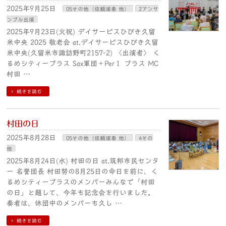
2025年9月25日
05その他（依頼演奏 他）
2アンサ
ンブル出演
2025年9月23日(火祝) デイサービスひびき久留
米中央 2025 敬老会 at.デイサービスひびき久留
米中央(久留米市諏訪野町2157-2) 〈出演者〉 く
るめシティーブラス Sax軍団＋Per１ プラス MC
村田 …
続きを読む
村田の日
2025年8月28日
05その他（依頼演奏 他）
4その
他
2025年8月24日(水) 村田の日 at.筑邦市民センタ
ー 名誉団長 村田努の8月25日の命日を前に、く
るめシティーブラスのメンバーみんなで「村田
の日」と題して、今年も記念会を行いました。
奏者は、休団中のメンバーも久し …
続きを読む