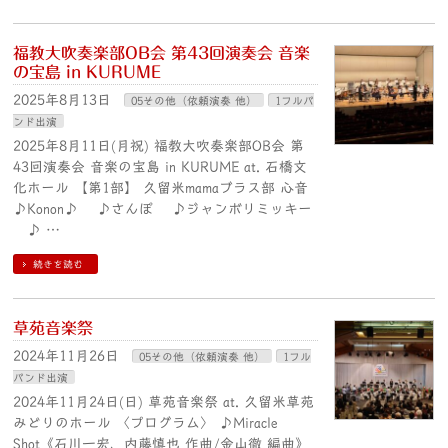
福教大吹奏楽部OB会 第43回演奏会 音楽
の宝島 in KURUME
2025年8月13日
05その他（依頼演奏 他）
1フルバ
ンド出演
2025年8月11日(月祝) 福教大吹奏楽部OB会 第
43回演奏会 音楽の宝島 in KURUME at. 石橋文
化ホール 【第1部】 久留米mamaブラス部 心音
♪Konon♪ ♪さんぽ ♪ジャンボリミッキー
♪ …
続きを読む
草苑音楽祭
2024年11月26日
05その他（依頼演奏 他）
1フル
バンド出演
2024年11月24日(日) 草苑音楽祭 at. 久留米草苑
みどりのホール 〈プログラム〉 ♪Miracle
Shot《石川一宏、内藤慎也 作曲/金山徹 編曲》