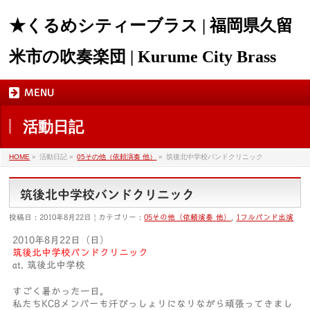
★くるめシティーブラス | 福岡県久留
米市の吹奏楽団 | Kurume City Brass
MENU
活動日記
HOME
»
活動日記 »
05その他（依頼演奏 他）
»
筑後北中学校バンドクリニック
筑後北中学校バンドクリニック
投稿日 : 2010年8月22日 | カテゴリー :
05その他（依頼演奏 他）
,
1フルバンド出演
2010年8月22日（日）
筑後北中学校バンドクリニック
at. 筑後北中学校
すごく暑かった一日。
私たちKCBメンバーも汗びっしょりになりながら頑張ってきまし