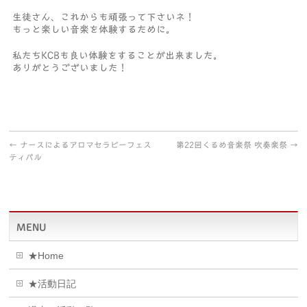
生徒さん、これからも頑張って下さいネ！
もっと楽しい音楽を体験するために。
私たちKCBも良い体験をすることが出来ました。
ありがとうございました！
←
ナースによるアロマセラピーフェス
第22回くるめ音楽祭 吹奏楽祭
→
ティバル
MENU
★Home
★活動日記