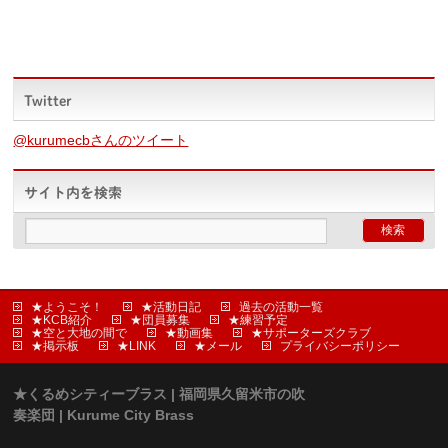
Twitter
@kurumecbさんのツイート
サイト内を検索
★ようこそ！
★活動日記
過去の活動一覧
★KCB紹介
★団員募集
★練習予定
★空と大地の間で
★動画集
★サポーターズクラブ
★掲示板
★LINK
★メール
プライバシーポリシー
★くるめシティーブラス | 福岡県久留米市の吹
奏楽団 | Kurume City Brass