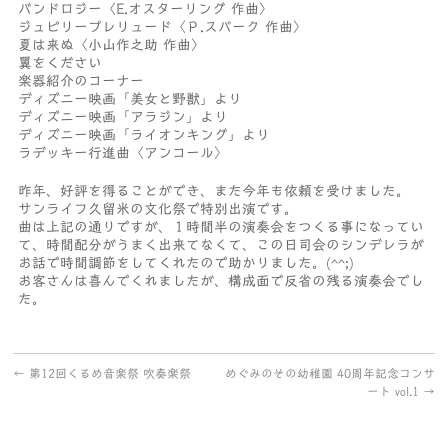
バンドロジー〈E.オスターリング 作曲〉
ジュビリープレリュード〈Ｐ.スパーク 作曲〉
夏は来ぬ〈小山作之助 作曲〉
翼をください
楽器紹介のコーナー
ディズニー映画「美女と野獣」より
ディズニー映画「アラジン」より
ディズニー映画「ライオンキング」より
ラデッキー行進曲〈アンコール〉
昨年、好評を得ることができ、また今年も依頼を受けました。
サンライフ久留米の文化祭で特別出演です。
曲は上記の通りですが、１時間半の演奏会をつくる事になってい
て、時間配分がうまく出来てなくて、この日司会のシンデレラが
お話で時間調節をしてくれたので助かりました。(^^;)
お客さんは喜んでくれましたが、構成面で反省の残る演奏会でし
た。
←
第12回くるめ音楽祭 吹奏楽祭
めぐみのその幼稚園 40周年記念コンサ
ート vol.1
→