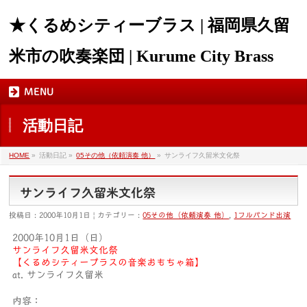
★くるめシティーブラス | 福岡県久留
米市の吹奏楽団 | Kurume City Brass
MENU
活動日記
HOME
»
活動日記 »
05その他（依頼演奏 他）
»
サンライフ久留米文化祭
サンライフ久留米文化祭
投稿日 : 2000年10月1日 | カテゴリー :
05その他（依頼演奏 他）
,
1フルバンド出演
2000年10月1日（日）
サンライフ久留米文化祭
【くるめシティーブラスの音楽おもちゃ箱】
at. サンライフ久留米
内容：