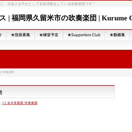
点に、社会人を中心として音楽活動をしている吹奏楽団です！
福岡県久留米市の吹奏楽団 | Kurume City
介
★団員募集
★練習予定
★Supporters Club
★動画集
祭 吹奏楽祭
祭
,
1くるめ音楽祭 吹奏楽祭