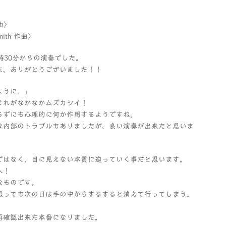
作曲〉
ith 作曲〉
時30分からの演奏でした。
ま、ありがとうございました！！
ように。」
これがなかなかムズカシイ！
らずにも心理的に何か作用するようですね。
な内部のトラブルもありましたが、良い演奏が出来たと思いま
ではなく、目に見えない本質に迫っていく事だと思います。
へ！
なものです。
思っても次の日は手の中からするすると消えて行ってしまう。
再確認出来た本番になりました。