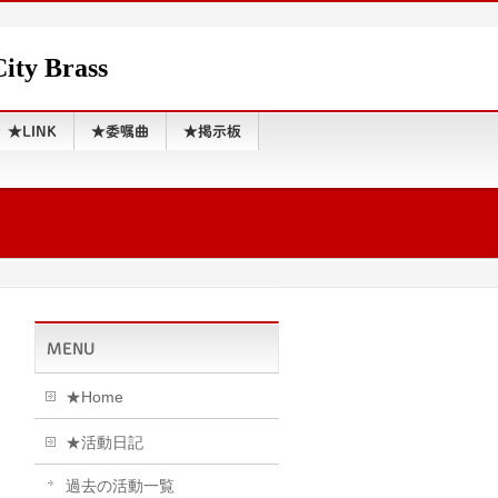
 Brass
★LINK
★委嘱曲
★掲示板
MENU
★Home
★活動日記
過去の活動一覧