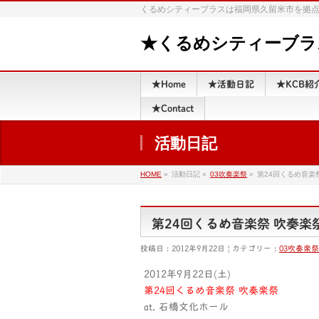
くるめシティーブラスは福岡県久留米市を拠
★くるめシティーブラス | 
★Home
★活動日記
★KCB紹
★Contact
活動日記
HOME
»
活動日記 »
03吹奏楽祭
»
第24回くるめ音楽
第24回くるめ音楽祭 吹奏楽
投稿日 : 2012年9月22日 | カテゴリー :
03吹奏楽祭
2012年9月22日(土)
第24回くるめ音楽祭 吹奏楽祭
at. 石橋文化ホール