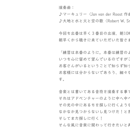
演奏曲：
♪マーキュリー〈Jan van der Roost 
♪大地と水と火と空の歌〈Robert W. Sm
今回も出番は早く３番目の出演、朝10
朝早くから聴きに来ていただいた皆さ
「練習は本番のように。本番は練習の
いつも心に留めて望んでいるのですが
お客さんがいるということで知らず知
お客様には分からないであろう、細々
す。
音楽とは書いてある音符を演奏する事
それはアドベンチャーのように中へ中
その光の中にあるもを探しに行くよう
なかなか見つからないし見つけた！と
そしてまた探しに行く！
そんな風に音楽に関わって行きたいと