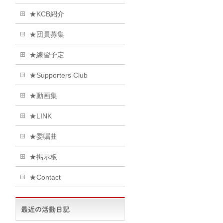
★KCB紹介
★団員募集
★練習予定
★Supporters Club
★動画集
★LINK
★委嘱曲
★掲示板
★Contact
最近の活動日記