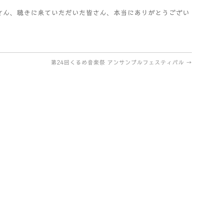
さん、聴きに来ていただいた皆さん、本当にありがとうござい
第24回くるめ音楽祭 アンサンブルフェスティバル
→