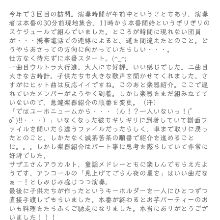
今年で３回目の訪問。演奏時間が午前中ということもあり、演奏
者は本番の30分前現地集合、11時から本番開始というぎりぎりの
スケジュールで組んでいました。ところが時間に現れない団員
が・・・携帯電話での連絡によると、道を間違えたとのこと。ど
うやらあさっての方向に向かっていたらしい・・・。
仕方なく待たずに本番スタート。(^_^;
一曲目ウルトラ大行進。大人にも好評。いい感じでした。二曲目
大きな古時計。子供たちも大きな歌声を聞かせてくれました。さ
すがにヒット曲は反応イイですね。このあと楽器紹介。ここで遅
れていたメンバーがようやく到着。しかし楽器をまだ組み立てて
いないので、急遽楽器紹介の順番を変更。（汗）
「ではユーホニュームから・・・（ん！？一人いないっ！(ﾟ
oﾟ)!!・・・）」いなくなった彼もギリギリに到着していて譜面フ
ァイルを開いたら違うファイルだったらしく、車まで取りに戻っ
たとのこと。しかたなく滅茶苦茶の順番で紹介を進めること
に。。。しかし楽器紹介はパート事に思考を懲らしていて非常に
好評でした。
サザエさんアラカルト、童謡メドレーともに楽しんでもらえたよ
うです。アンコールの「見上げてごらん夜の星を」はいい曲だな
ぁー！としみじみ感じつつ演奏。
最後に子供たちが作ったというキーホルダーを一人にひとつずつ
直接手渡しでもらいました。本番が終わるとお芋パーティーのお
いも料理をたらふくご馳走になりました。本当にありがとうござ
いました！！！