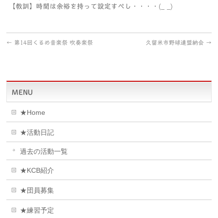
【教訓】時間は余裕を持って設定すべし・・・・(_ _)
←
第14回くるめ音楽祭 吹奏楽祭
久留米市野球連盟納会
→
MENU
★Home
★活動日記
過去の活動一覧
★KCB紹介
★団員募集
★練習予定