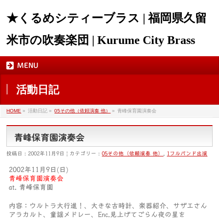
★くるめシティーブラス | 福岡県久留
米市の吹奏楽団 | Kurume City Brass
MENU
活動日記
HOME
»
活動日記 »
05その他（依頼演奏 他）
»
青峰保育園演奏会
青峰保育園演奏会
投稿日 : 2002年11月9日 | カテゴリー :
05その他（依頼演奏 他）
,
1フルバンド出演
2002年11月9日(日)
青峰保育園演奏会
at. 青峰保育園
内容：ウルトラ大行進！、大きな古時計、楽器紹介、サザエさん
アラカルト、童謡メドレー、Enc.見上げてごらん夜の星を