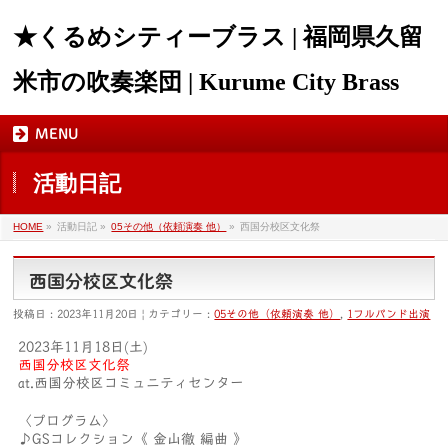
★くるめシティーブラス | 福岡県久留
米市の吹奏楽団 | Kurume City Brass
MENU
活動日記
HOME
»
活動日記 »
05その他（依頼演奏 他）
»
西国分校区文化祭
西国分校区文化祭
投稿日 : 2023年11月20日 | カテゴリー :
05その他（依頼演奏 他）
,
1フルバンド出演
2023年11月18日(土)
西国分校区文化祭
at.西国分校区コミュニティセンター
〈プログラム〉
♪GSコレクション《 金山徹 編曲 》