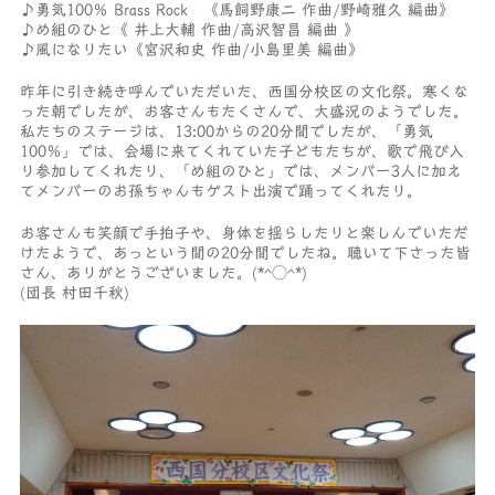
♪勇気100％ Brass Rock 《馬飼野康二 作曲/野崎雅久 編曲》
♪め組のひと《 井上大輔 作曲/高沢智昌 編曲 》
♪風になりたい《宮沢和史 作曲/小島里美 編曲》
昨年に引き続き呼んでいただいた、西国分校区の文化祭。寒くな
った朝でしたが、お客さんもたくさんで、大盛況のようでした。
私たちのステージは、13:00からの20分間でしたが、「勇気
100％」では、会場に来てくれていた子どもたちが、歌で飛び入
り参加してくれたり、「め組のひと」では、メンバー3人に加え
てメンバーのお孫ちゃんもゲスト出演で踊ってくれたり。
お客さんも笑顔で手拍子や、身体を揺らしたりと楽しんでいただ
けたようで、あっという間の20分間でしたね。聴いて下さった皆
さん、ありがとうございました。(*^◯^*)
(団長 村田千秋)