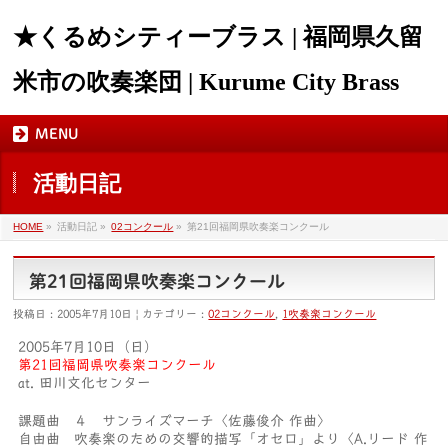
★くるめシティーブラス | 福岡県久留
米市の吹奏楽団 | Kurume City Brass
MENU
活動日記
HOME
»
活動日記 »
02コンクール
»
第21回福岡県吹奏楽コンクール
第21回福岡県吹奏楽コンクール
投稿日 : 2005年7月10日 | カテゴリー :
02コンクール
,
1吹奏楽コンクール
2005年7月10日（日）
第21回福岡県吹奏楽コンクール
at. 田川文化センター
課題曲 ４ サンライズマーチ〈佐藤俊介 作曲〉
自由曲 吹奏楽のための交響的描写「オセロ」より〈A.リード 作