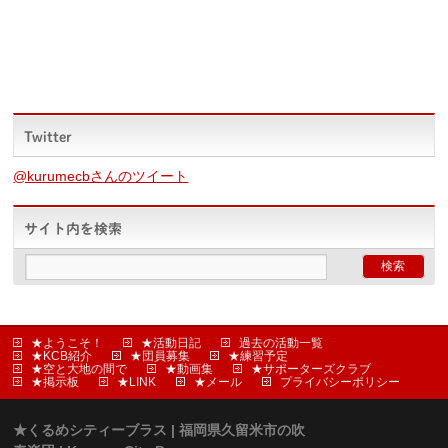
Twitter
@kurumecbさんのツイート
サイト内を検索
★ようこそ！
★活動日記
過去の活動一覧
★KCB紹介
★団員募集
★練習予定
★空と大地の間で
★動画集
★サポーターズクラブ
★掲示板
★LINK
★メール
プライバシーポリシー
★くるめシティーブラス | 福岡県久留米市の吹