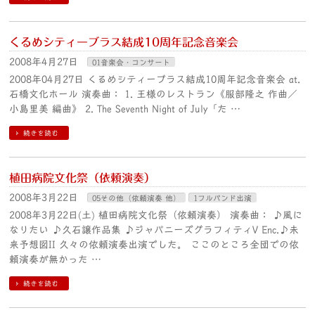
くるめシティーブラス結成10周年記念音楽会
2008年4月27日
01音楽会・コンサート
2008年04月27日 くるめシティーブラス結成10周年記念音楽会 at.
石橋文化ホール 演奏曲： 1. 王様のレストラン《服部隆之 作曲／
小島里美 編曲》 2. The Seventh Night of July「た …
続きを読む
植田病院文化祭（依頼演奏）
2008年3月22日
05その他（依頼演奏 他）
1フルバンド出演
2008年3月22日(土) 植田病院文化祭（依頼演奏） 演奏曲： ♪風に
なりたい ♪久石譲作品集 ♪ジャパニーズグラフィティV Enc.♪未
来予想図II 久々の依頼演奏出演でした。 ここのところ全団での依
頼演奏が無かった …
続きを読む