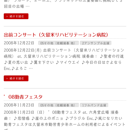
曲） フルート、オーボエ、クラリネットの三重奏曲に挑戦して３
回目の出場 …
続きを読む
出前コンサート（久留米リハビリテーション病院）
2008年12月22日
05その他（依頼演奏 他）
2アンサンブル出演
2008年12月22日(月) 出前コンサート（久留米リハビリテーション
病院） at. 久留米リハビリテーション病院 演奏曲： ♪聖者の行進
♪夏の思い出 ♪翼を下さい ♪マイウエイ ♪今日の日はさよなら
Enc.♪よろこ …
続きを読む
’08勤青フェスタ
2008年11月23日
05その他（依頼演奏 他）
1フルバンド出演
2008年11月23日（日） ’08勤青フェスタ at. 六角堂広場 演奏
曲： ♪悲愴感 ♪崖の上のポニョ ♪ブラジル Enc.♪風になりたい
勤青フェスタは久留米市勤労青少年ホームの利用者によるイベント