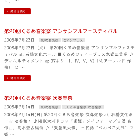
で、 …
続きを読む
第20回くるめ音楽祭 アンサンブルフェスティバル
2008年9月23日
03吹奏楽祭
2アンフェス
2008年9月23日（火） 第20回くるめ音楽祭 アンサンブルフェステ
ィバル at. 石橋文化ホール ■くるめシティーブラス木管三重奏 ♪
ディベルティメント op.37より I、IV、V、VI（M.アーノルド 作
曲） こ …
続きを読む
第20回くるめ音楽祭 吹奏楽祭
2008年9月14日
03吹奏楽祭
1くるめ音楽祭 吹奏楽祭
2008年9月14日(日) 第20回くるめ音楽祭 吹奏楽祭 at. 石橋文化ホ
ール 演奏曲： ♪NHK大河ドラマ「篤姫」メインテーマ／吉俣 良
作曲、高木登古編曲 ♪「天童風犬伝」 – 民話“べんべこ太郎”に
寄 …