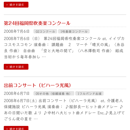
続きを読む
第24回福岡県吹奏楽コンクール
2008年7月6日
02コンクール
1吹奏楽コンクール
2008年7月6日（日） 第24回福岡県吹奏楽コンクール at. イイヅカ
コスモスコモン 演奏曲： 課題曲 ２ マーチ「晴天の風」〈糸谷
良 作曲〉 自由曲 「空と大地の間で」〈八木澤教司 作曲〉 結成
当初から毎年参加し …
続きを読む
出前コンサート（ビハーラ光風）
2008年6月7日
05その他（依頼演奏 他）
1フルバンド出演
2008年6月7日(土) 出前コンサート（ビハーラ光風） at. 介護老人
保健施設 ビハーラ光風 演奏曲： ♪服部良一ヒット曲メドレー ♪
あの日聞いた歌 より ♪中村八大ヒット曲メドレー Enc.♪見上げて
ごらん夜の星を …
続きを読む